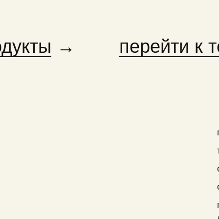
одукты
→
перейти к 