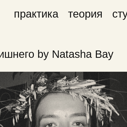
практика
теория
ст
ишнего by Natasha Bay