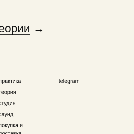
теории
→
практика
telegram
теория
студия
саунд
покупка и
доставка