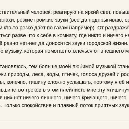
ствительный человек: реагирую на яркий свет, повы
апахи, резкие громкие звуки (всегда подпрыгиваю, е
м кто-то резко даёт по газам например). От раздраж
ься разве что к себе в комнату, где никто и ничего н
ё равно нет-нет да доносятся звуки городской жизни
ю музыку, которая помогает отвлечься от внешнего м
тановлюсь, тем больше моей любимой музыкой стан
уки природы, леса, воды, птичек, голоса друзей и ро
ы, конечно, тишину сложно услышать, поэтому я её 
ьшинство треков в этом плейлисте мне эту «тишину
в них нет ничего лишнего, ничего кричащего, ничего
 Только спокойствие и плавный поток приятных звук