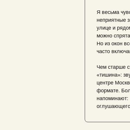
Я весьма чув
неприятные з
улице и рядо
можно спрятат
Но из окон вс
часто включа
Чем старше с
«тишина»: зв
центре Москв
формате. Бол
напоминают: 
оглушающего.