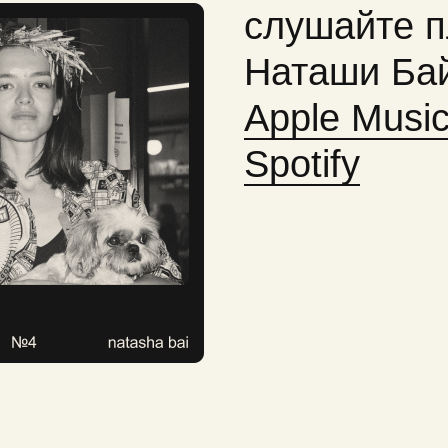
cлушайте п
Наташи Ба
Apple Musi
Spotify