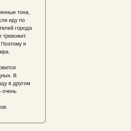
шенные тона,
сли иду по
ителей города
е тревожит.
. Поэтому я
ира.
овится
дных. В
ищу в другом
» очень
ов.