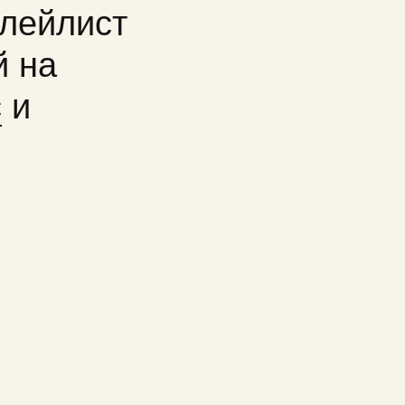
лейлист
й на
c
и