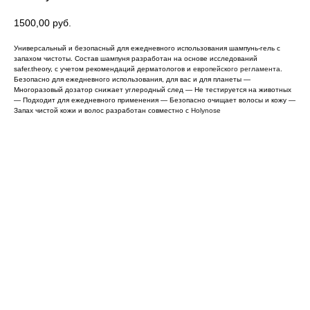
1500,00
руб.
Универсальный и безопасный для ежедневного использования шампунь-гель с
запахом чистоты. Cостав шампуня разработан на основе исследований
safer.theory, с учетом рекомендаций дерматологов и
европейского регламента
.
Безопасно для ежедневного использования, для вас и для планеты —
Многоразовый дозатор снижает углеродный след — Не тестируется на животных
— Подходит для ежедневного применения — Безопасно очищает волосы и кожу —
Запах чистой кожи и волос разработан совместно с
Holynose